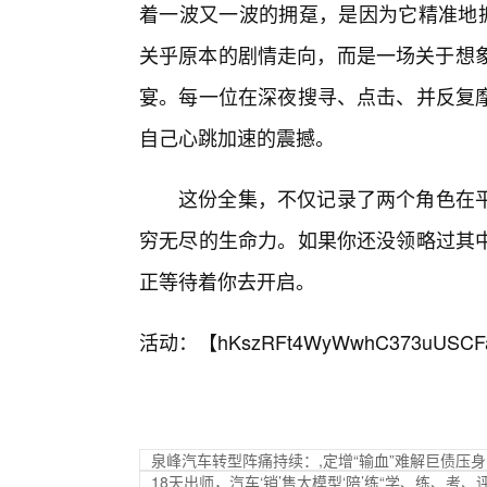
着一波又一波的拥趸，是因为它精准地抓
关乎原本的剧情走向，而是一场关于想象
宴。每一位在深夜搜寻、点击、并反复
自己心跳加速的震撼。
这份全集，不仅记录了两个角色在
穷无尽的生命力。如果你还没领略过其
正等待着你去开启。
活动：【
hKszRFt4WyWwhC373uUSCF
泉峰汽车转型阵痛持续：,定增“输血”难解巨债压身
18天出师，汽车‘销’售大模型‘陪’练“学、练、考、评