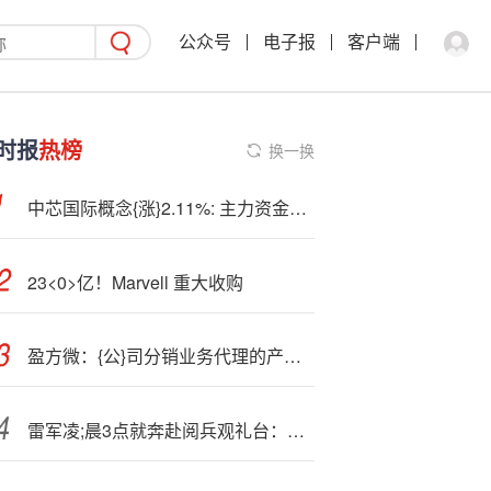
公众号
电子报
客户端
时报
热榜
换一换
中芯国际概念{涨}2.11%: 主力资金净流入36股
23<0>亿！Marvell 重大收购
盈方微：{公}司分销业务代理的产品包括存储芯片
雷军凌;晨3点就奔赴阅兵观礼台：带小米AI眼镜微笑面对大家