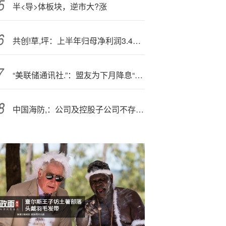
半<导>体板块，逆市大?涨
共创!草,坪：上半年归母净利润3.45亿元，同比增长21.69%
“美联储通讯社.”：盟友为下月降息“铺平道路”，鲍威尔将抉择“鹰派降息”还是“鸽派暂停”
中国海防,：公司及控股子公司不存在逾期担保