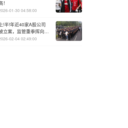
高！
2026-01-30 04:58:00
上!半!年近40家A股公司
被立案，监管重拳挥向了
谁？
2026-02-04 02:49:00