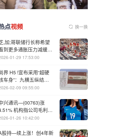
热点
视频
换一换
芝,加;哥联储行长称希望
看到更多通胀压力减缓的
迹象
2026-01-29 17:53:00
尚界 H5 !宣布采用“超硬
核车身”：九横五纵结
构，高强钢及铝合金占比
2026-02-09 09:55:00
超 88%
中兴通讯—(00763)涨
4.51% 机构指公司毛利率
将随着国产GPU逐步取代
2026-01-26 10:42:00
进口芯片而逐渐回升
A股持—续上涨！创4年新